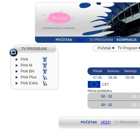
POČETAK
VESTI
TV PROGRAM
KOMPANIJA
Početak
TV Program
TV PROGRAM
Pink
Pink M
Pink BH
Petak
Subota
Nedelja
Pink Plus
07.08.
08.08.
09.08.
Pink Extra
CET
Nema podataka
02 - 12
12 - 
02 - 12
12 - 
POČETAK
VESTI
TV PROGRAM