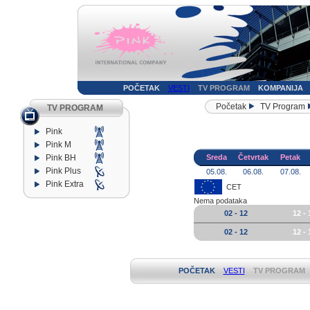
POČETAK
VESTI
TV PROGRAM
KOMPANIJA
Početak
TV Program
TV PROGRAM
Pink
Pink M
Pink BH
Sreda
Četvrtak
Petak
Pink Plus
05.08.
06.08.
07.08.
Pink Extra
CET
Nema podataka
02 - 12
12 - 
02 - 12
12 - 
POČETAK
VESTI
TV PROGRAM