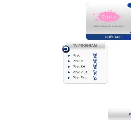
POČETAK
VES
TV PROGRAM
Pink
Pink M
Pink BH
Pink Plus
Pink Extra
P