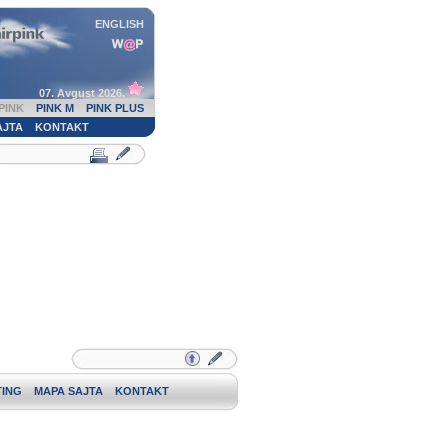
ENGLISH
07. Avgust 2026.
PINK
PINK M
PINK PLUS
AJTA
KONTAKT
ING
MAPA SAJTA
KONTAKT