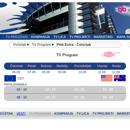
TI
TV PROGRAM
KOMPANIJA
TV LICA
TV PROJEKTI
MARKETING
MAPA S
Početak
TV Program
Pink Extra - Četvrtak
TV Program
Četvrtak
Petak
Subota
Nedelja
Ponedeljak
Utorak
Sreda
06.08.
07.08.
08.08.
09.08.
10.08.
11.08.
12.08.
CET
Nema podataka
02 - 12
12 - 17
17 - 21
21 - 02
02 - 12
12 - 17
17 - 21
21 - 02
OČETAK
VESTI
TV PROGRAM
KOMPANIJA
TV LICA
TV PROJEKTI
MARKET