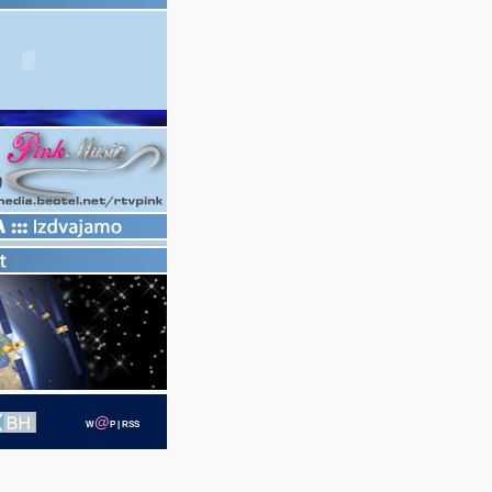
@
W
P
|
RSS