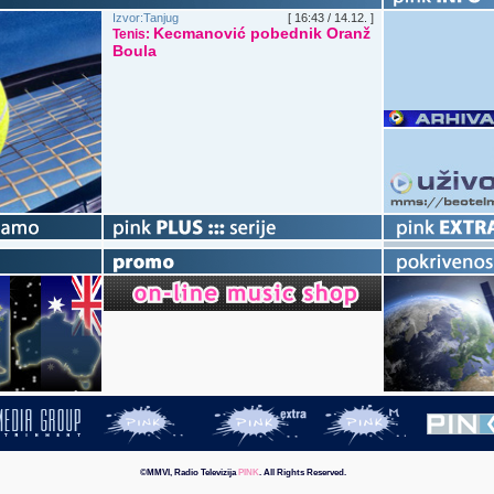
Izvor:Tanjug
[ 16:43 / 14.12. ]
Kecmanović pobednik Oranž
Tenis:
Boula
©MMVI, Radio Televizija
PINK
. All Rights Reserved.