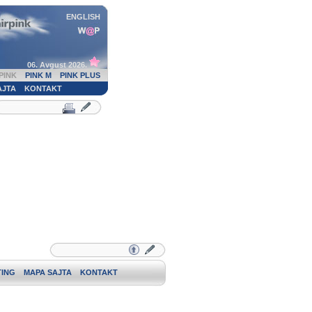
ENGLISH
06. Avgust 2026.
PINK
PINK M
PINK PLUS
AJTA
KONTAKT
ING
MAPA SAJTA
KONTAKT