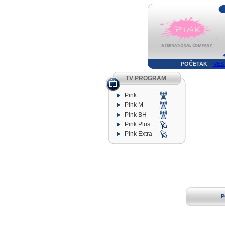
POČETAK
VES
TV PROGRAM
Pink
Pink M
Pink BH
Pink Plus
Pink Extra
P