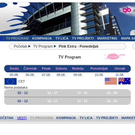
TI
TV PROGRAM
KOMPANIJA
TV LICA
TV PROJEKTI
MARKETING
MAPA S
Početak
TV Program
Pink Extra - Ponedeljak
TV Program
Sreda
Četvrtak
Petak
Subota
Nedelja
Ponedeljak
Utorak
05.08.
06.08.
07.08.
08.08.
09.08.
10.08.
11.08.
CET
Nema podataka
02 - 12
12 - 17
17 - 21
21 - 02
02 - 12
12 - 17
17 - 21
21 - 02
OČETAK
VESTI
TV PROGRAM
KOMPANIJA
TV LICA
TV PROJEKTI
MARKET