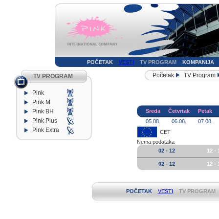
POČETAK
VESTI
TV PROGRAM
KOMPANIJA
Početak
TV Program
TV PROGRAM
Pink
Pink M
Pink BH
Sreda
Četvrtak
Petak
Pink Plus
05.08.
06.08.
07.08.
Pink Extra
CET
Nema podataka
02 - 12
12 - 
02 - 12
12 - 
POČETAK
VESTI
TV PROGRAM