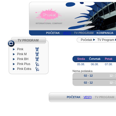
POČETAK
VESTI
TV PROGRAM
KOMPANIJA
Početak
TV Program
TV PROGRAM
Pink
Pink M
Pink BH
Sreda
Četvrtak
Petak
Pink Plus
05.08.
06.08.
07.08.
Pink Extra
Nema podataka
02 - 12
12 - 
02 - 12
12 - 
POČETAK
VESTI
TV PROGRAM