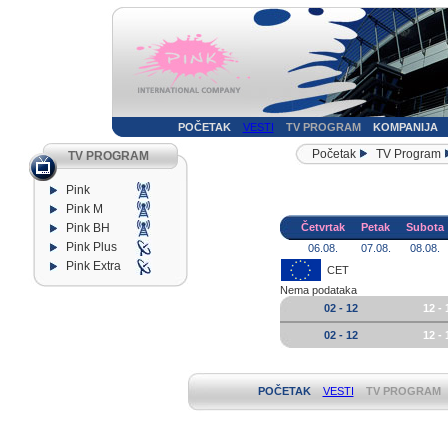
POČETAK
VESTI
TV PROGRAM
KOMPANIJA
Početak
TV Program
TV PROGRAM
Pink
Pink M
Pink BH
Četvrtak
Petak
Subota
Pink Plus
06.08.
07.08.
08.08.
Pink Extra
CET
Nema podataka
02 - 12
12 - 
02 - 12
12 - 
POČETAK
VESTI
TV PROGRAM