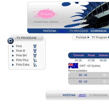
POČETAK
VESTI
TV PROGRAM
KOMPANIJA
Početak
TV Program
TV PROGRAM
Pink
Pink M
Pink BH
Četvrtak
Petak
Subota
Pink Plus
06.08.
07.08.
08.08.
Pink Extra
GMT +10 Sydney
Nema podataka
02 - 12
12 - 
02 - 12
12 - 
POČETAK
VESTI
TV PROGRAM