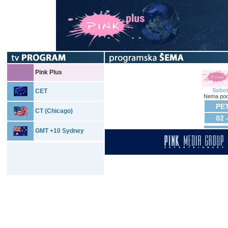
Pink Plus
Subo
CET
Nema pod
PET
CT (Chicago)
02 
GMT +10 Sydney