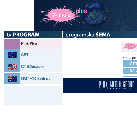
Pink Plus
Sreda
CET
Nema pod
ČET
CT (Chicago)
02 
GMT +10 Sydney