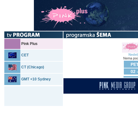
Pink Plus
Nedel
CET
Nema pod
PET
CT (Chicago)
02 
GMT +10 Sydney