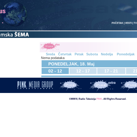
POČETAK
|
VESTI
|
TV
Sreda
Četvrtak
Petak
Subota
Nedelja
Ponedeljak
Nema podataka
PONEDELJAK, 18. Maj
02 - 12
12 - 17
17 - 21
21
©MMVI, Radio Televizija
PINK
. All Rights Reserved.