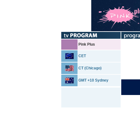
Pink Plus
CET
CT (Chicago)
GMT +10 Sydney