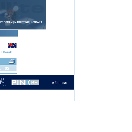
 PROGRAM
|
MARKETING
|
KONTAKT
Utorak
 - 02
@
W
P
|
RSS