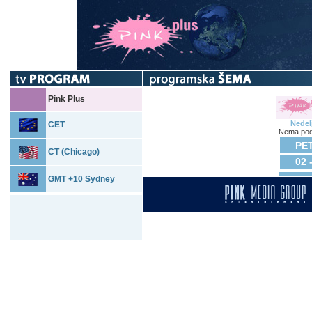
Pink Plus
Nedel
CET
Nema pod
PET
CT (Chicago)
02 
GMT +10 Sydney