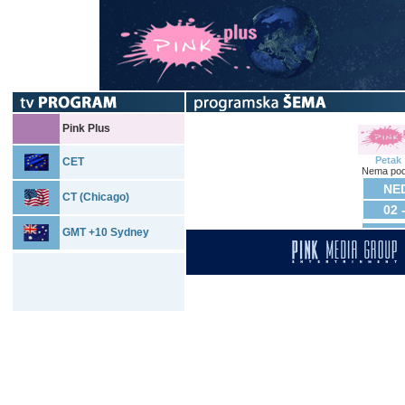
Pink Plus
Petak
CET
Nema pod
NED
CT (Chicago)
02 
GMT +10 Sydney