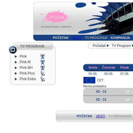
POČETAK
VESTI
TV PROGRAM
KOMPANIJA
Početak
TV Program
TV PROGRAM
Pink
Pink M
Pink BH
Sreda
Četvrtak
Petak
Pink Plus
05.08.
06.08.
07.08.
Pink Extra
CET
Nema podataka
02 - 12
12 - 
02 - 12
12 - 
POČETAK
VESTI
TV PROGRAM