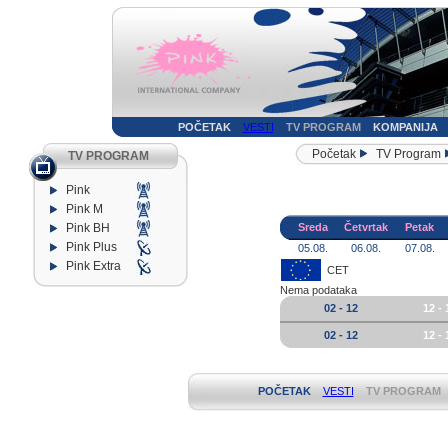
POČETAK
VESTI
TV PROGRAM
KOMPANIJA
Početak
TV Program
TV PROGRAM
Pink
Pink M
Pink BH
Sreda
Četvrtak
Petak
Pink Plus
05.08.
06.08.
07.08.
Pink Extra
CET
Nema podataka
02 - 12
12 - 
02 - 12
12 - 
POČETAK
VESTI
TV PROGRAM