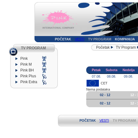
POČETAK
VESTI
TV PROGRAM
KOMPANIJA
Početak
TV Program
TV PROGRAM
Pink
Pink M
Pink BH
Petak
Subota
Nedelja
Pink Plus
07.08.
08.08.
09.08.
Pink Extra
CET
Nema podataka
02 - 12
12 - 
02 - 12
12 - 
POČETAK
VESTI
TV PROGRAM