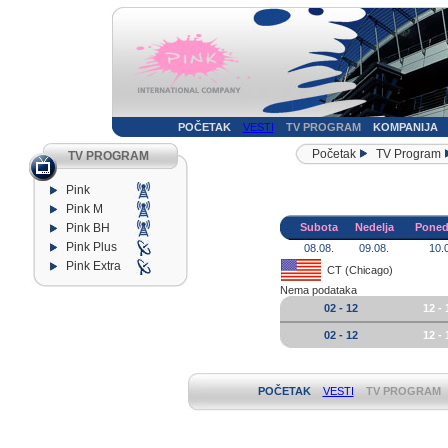
POČETAK
VESTI
TV PROGRAM
KOMPANIJA
Početak
TV Program
TV PROGRAM
Pink
Pink M
Pink BH
Subota
Nedelja
Poned
Pink Plus
08.08.
09.08.
10.
Pink Extra
CT (Chicago)
Nema podataka
02 - 12
12 - 
02 - 12
12 - 
POČETAK
VESTI
TV PROGRAM