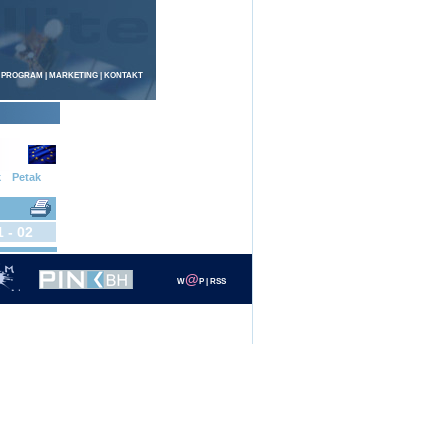
 PROGRAM
|
MARKETING
|
KONTAKT
k
Petak
1 - 02
@
W
P
|
RSS