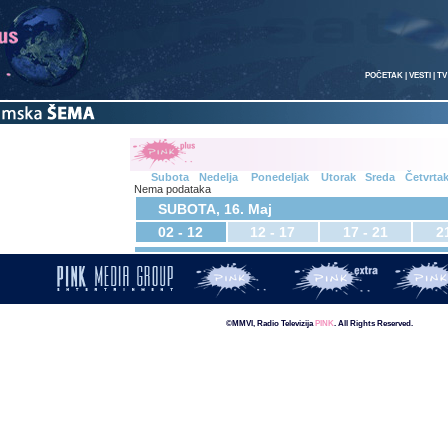
POČETAK
|
VESTI
|
TV
Subota
Nedelja
Ponedeljak
Utorak
Sreda
Četvrta
Nema podataka
SUBOTA, 16. Maj
02 - 12
12 - 17
17 - 21
2
©MMVI, Radio Televizija
PINK
. All Rights Reserved.