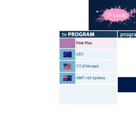
Pink Plus
CET
CT (Chicago)
GMT +10 Sydney