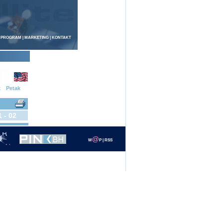
 PROGRAM
|
MARKETING
|
KONTAKT
k
Petak
1 - 02
@
W
P
|
RSS