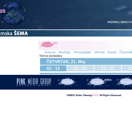
POČETAK
|
VESTI
|
TV
Subota
Nedelja
Ponedeljak
Utorak
Sreda
Četvrta
Nema podataka
ČETVRTAK, 21. Maj
02 - 12
12 - 17
17 - 21
2
©MMVI, Radio Televizija
PINK
. All Rights Reserved.