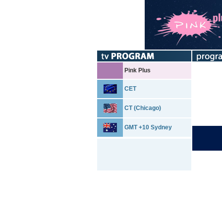
Pink Plus
CET
CT (Chicago)
GMT +10 Sydney