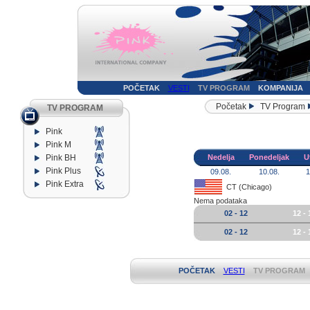
POČETAK
VESTI
TV PROGRAM
KOMPANIJA
Početak
TV Program
TV PROGRAM
Pink
Pink M
Pink BH
Nedelja
Ponedeljak
U
Pink Plus
09.08.
10.08.
1
Pink Extra
CT (Chicago)
Nema podataka
02 - 12
12 - 
02 - 12
12 - 
POČETAK
VESTI
TV PROGRAM