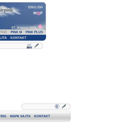
ENGLISH
07. Avgust 2026.
PINK
PINK M
PINK PLUS
AJTA
KONTAKT
ING
MAPA SAJTA
KONTAKT