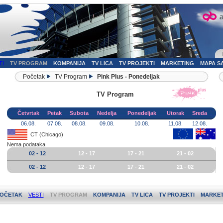
TI
TV PROGRAM
KOMPANIJA
TV LICA
TV PROJEKTI
MARKETING
MAPA S
Početak
TV Program
Pink Plus - Ponedeljak
TV Program
Četvrtak
Petak
Subota
Nedelja
Ponedeljak
Utorak
Sreda
06.08.
07.08.
08.08.
09.08.
10.08.
11.08.
12.08.
CT (Chicago)
Nema podataka
02 - 12
12 - 17
17 - 21
21 - 02
02 - 12
12 - 17
17 - 21
21 - 02
OČETAK
VESTI
TV PROGRAM
KOMPANIJA
TV LICA
TV PROJEKTI
MARKET