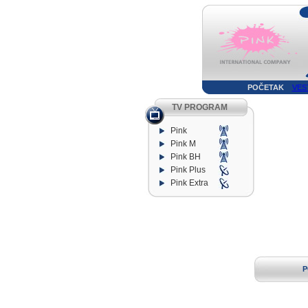
POČETAK
VES
TV PROGRAM
Pink
Pink M
Pink BH
Pink Plus
Pink Extra
P