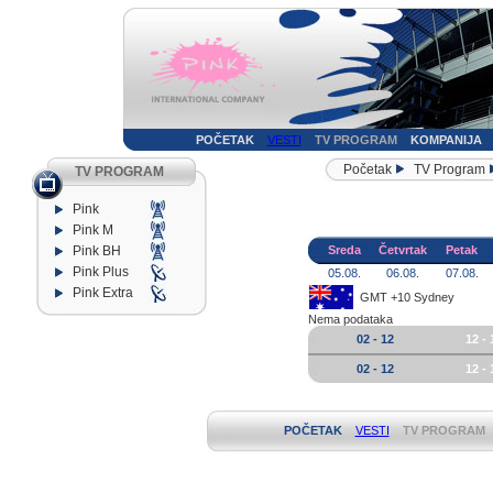
POČETAK
VESTI
TV PROGRAM
KOMPANIJA
Početak
TV Program
TV PROGRAM
Pink
Pink M
Pink BH
Sreda
Četvrtak
Petak
Pink Plus
05.08.
06.08.
07.08.
Pink Extra
GMT +10 Sydney
Nema podataka
02 - 12
12 - 
02 - 12
12 - 
POČETAK
VESTI
TV PROGRAM