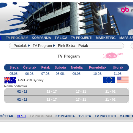
TI
TV PROGRAM
KOMPANIJA
TV LICA
TV PROJEKTI
MARKETING
MAPA S
Početak
TV Program
Pink Extra - Petak
TV Program
Sreda
Četvrtak
Petak
Subota
Nedelja
Ponedeljak
Utorak
05.08.
06.08.
07.08.
08.08.
09.08.
10.08.
11.08.
GMT +10 Sydney
Nema podataka
02 - 12
12 - 17
17 - 21
21 - 02
02 - 12
12 - 17
17 - 21
21 - 02
OČETAK
VESTI
TV PROGRAM
KOMPANIJA
TV LICA
TV PROJEKTI
MARKET