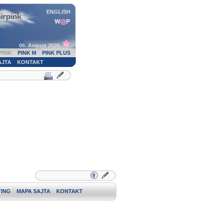
ENGLISH
06. Avgust 2026.
PINK
PINK M
PINK PLUS
AJTA
KONTAKT
ING
MAPA SAJTA
KONTAKT