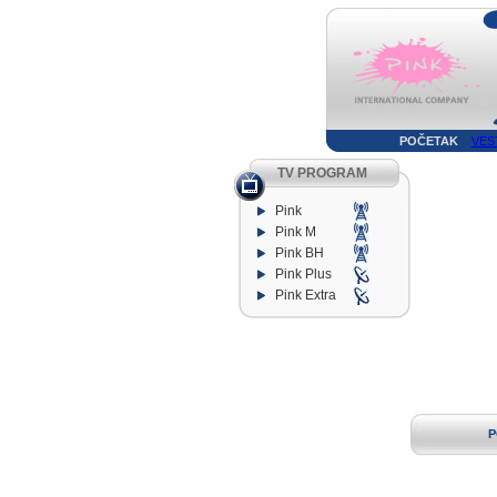
POČETAK
VES
TV PROGRAM
Pink
Pink M
Pink BH
Pink Plus
Pink Extra
P