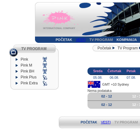
POČETAK
VESTI
TV PROGRAM
KOMPANIJA
Početak
TV Program
TV PROGRAM
Pink
Pink M
Pink BH
Sreda
Četvrtak
Petak
Pink Plus
05.08.
06.08.
07.08.
Pink Extra
GMT +10 Sydney
Nema podataka
02 - 12
12 - 
02 - 12
12 - 
POČETAK
VESTI
TV PROGRAM