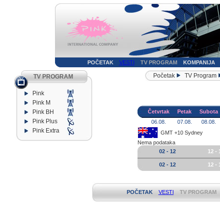
POČETAK
VESTI
TV PROGRAM
KOMPANIJA
Početak
TV Program
TV PROGRAM
Pink
Pink M
Pink BH
Četvrtak
Petak
Subota
Pink Plus
06.08.
07.08.
08.08.
Pink Extra
GMT +10 Sydney
Nema podataka
02 - 12
12 - 
02 - 12
12 - 
POČETAK
VESTI
TV PROGRAM