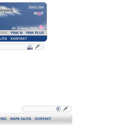
ENGLISH
06. Avgust 2026.
PINK
PINK M
PINK PLUS
AJTA
KONTAKT
ING
MAPA SAJTA
KONTAKT