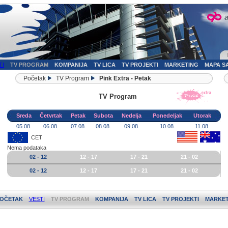
TI
TV PROGRAM
KOMPANIJA
TV LICA
TV PROJEKTI
MARKETING
MAPA S
Početak
TV Program
Pink Extra - Petak
TV Program
Sreda
Četvrtak
Petak
Subota
Nedelja
Ponedeljak
Utorak
05.08.
06.08.
07.08.
08.08.
09.08.
10.08.
11.08.
CET
Nema podataka
02 - 12
12 - 17
17 - 21
21 - 02
02 - 12
12 - 17
17 - 21
21 - 02
OČETAK
VESTI
TV PROGRAM
KOMPANIJA
TV LICA
TV PROJEKTI
MARKET