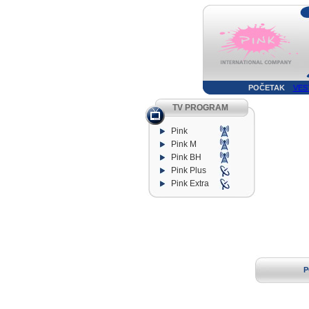
POČETAK
VES
TV PROGRAM
Pink
Pink M
Pink BH
Pink Plus
Pink Extra
P