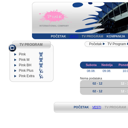
POČETAK
VESTI
TV PROGRAM
KOMPANIJA
Početak
TV Program
TV PROGRAM
Pink
Pink M
Pink BH
Subota
Nedelja
Poned
Pink Plus
08.08.
09.08.
10.
Pink Extra
Nema podataka
02 - 12
12 - 
02 - 12
12 - 
POČETAK
VESTI
TV PROGRAM