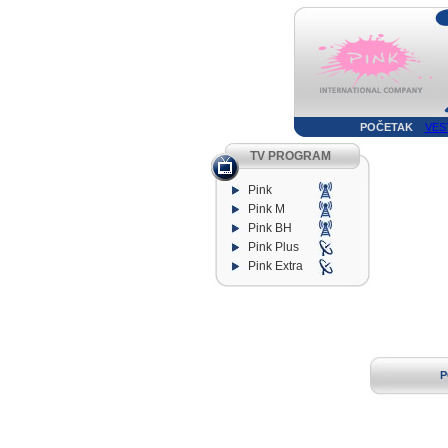
POČETAK
VES
TV PROGRAM
Pink
Pink M
Pink BH
Pink Plus
Pink Extra
P