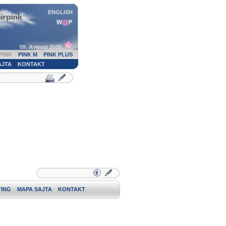
ENGLISH
09. Avgust 2026.
PINK
PINK M
PINK PLUS
AJTA
KONTAKT
ING
MAPA SAJTA
KONTAKT