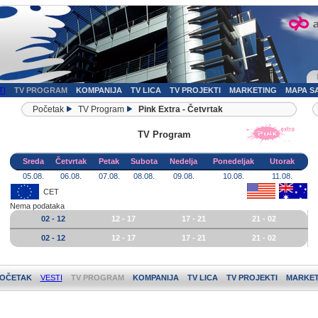
TI
TV PROGRAM
KOMPANIJA
TV LICA
TV PROJEKTI
MARKETING
MAPA S
Početak
TV Program
Pink Extra - Četvrtak
TV Program
Sreda
Četvrtak
Petak
Subota
Nedelja
Ponedeljak
Utorak
05.08.
06.08.
07.08.
08.08.
09.08.
10.08.
11.08.
CET
Nema podataka
02 - 12
12 - 17
17 - 21
21 - 02
02 - 12
12 - 17
17 - 21
21 - 02
OČETAK
VESTI
TV PROGRAM
KOMPANIJA
TV LICA
TV PROJEKTI
MARKET