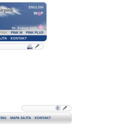
ENGLISH
06. Avgust 2026.
PINK
PINK M
PINK PLUS
AJTA
KONTAKT
ING
MAPA SAJTA
KONTAKT