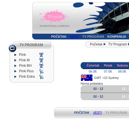
POČETAK
VESTI
TV PROGRAM
KOMPANIJA
Početak
TV Program
TV PROGRAM
Pink
Pink M
Pink BH
Četvrtak
Petak
Subota
Pink Plus
06.08.
07.08.
08.08.
Pink Extra
GMT +10 Sydney
Nema podataka
02 - 12
12 - 
02 - 12
12 - 
POČETAK
VESTI
TV PROGRAM