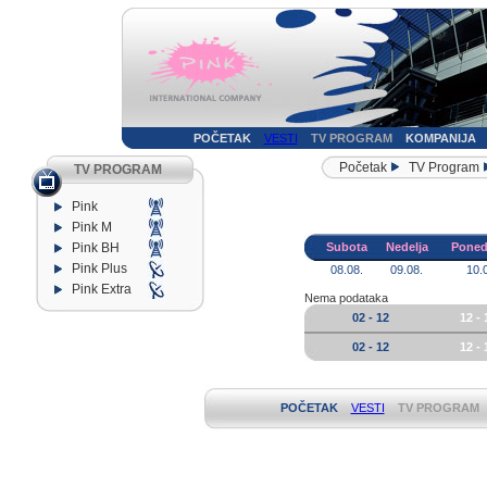
POČETAK
VESTI
TV PROGRAM
KOMPANIJA
Početak
TV Program
TV PROGRAM
Pink
Pink M
Pink BH
Subota
Nedelja
Poned
Pink Plus
08.08.
09.08.
10.
Pink Extra
Nema podataka
02 - 12
12 - 
02 - 12
12 - 
POČETAK
VESTI
TV PROGRAM