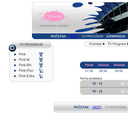
POČETAK
VESTI
TV PROGRAM
KOMPANIJA
Početak
TV Program
TV PROGRAM
Pink
Pink M
Pink BH
Petak
Subota
Nedelja
Pink Plus
07.08.
08.08.
09.08.
Pink Extra
Nema podataka
02 - 12
12 - 
02 - 12
12 - 
POČETAK
VESTI
TV PROGRAM