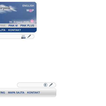
ENGLISH
06. Avgust 2026.
PINK
PINK M
PINK PLUS
AJTA
KONTAKT
ING
MAPA SAJTA
KONTAKT