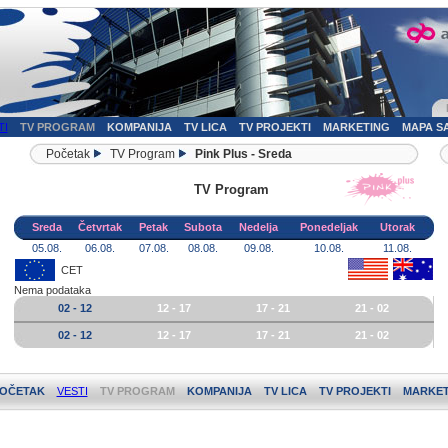
TI
TV PROGRAM
KOMPANIJA
TV LICA
TV PROJEKTI
MARKETING
MAPA S
Početak
TV Program
Pink Plus - Sreda
TV Program
Sreda
Četvrtak
Petak
Subota
Nedelja
Ponedeljak
Utorak
05.08.
06.08.
07.08.
08.08.
09.08.
10.08.
11.08.
CET
Nema podataka
02 - 12
12 - 17
17 - 21
21 - 02
02 - 12
12 - 17
17 - 21
21 - 02
OČETAK
VESTI
TV PROGRAM
KOMPANIJA
TV LICA
TV PROJEKTI
MARKET