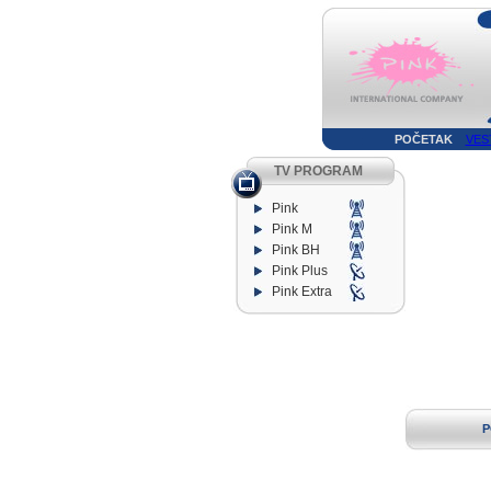
POČETAK
VES
TV PROGRAM
Pink
Pink M
Pink BH
Pink Plus
Pink Extra
P