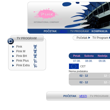
POČETAK
VESTI
TV PROGRAM
KOMPANIJA
Početak
TV Program
TV PROGRAM
Pink
Pink M
Pink BH
Petak
Subota
Nedelja
Pink Plus
07.08.
08.08.
09.08.
Pink Extra
CET
Nema podataka
02 - 12
12 - 
02 - 12
12 - 
POČETAK
VESTI
TV PROGRAM