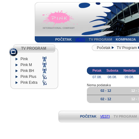
POČETAK
VESTI
TV PROGRAM
KOMPANIJA
Početak
TV Program
TV PROGRAM
Pink
Pink M
Pink BH
Petak
Subota
Nedelja
Pink Plus
07.08.
08.08.
09.08.
Pink Extra
Nema podataka
02 - 12
12 - 
02 - 12
12 - 
POČETAK
VESTI
TV PROGRAM