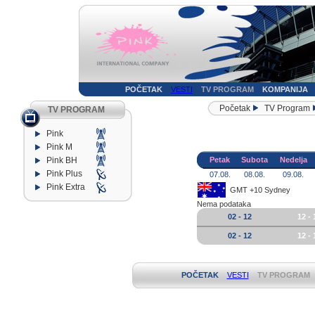
POČETAK
VESTI
TV PROGRAM
KOMPANIJA
Početak
TV Program
TV PROGRAM
Pink
Pink M
Pink BH
Petak
Subota
Nedelja
Pink Plus
07.08.
08.08.
09.08.
Pink Extra
GMT +10 Sydney
Nema podataka
02 - 12
12 - 
02 - 12
12 - 
POČETAK
VESTI
TV PROGRAM