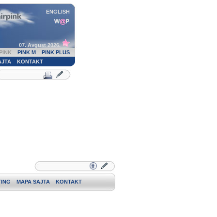
ENGLISH
07. Avgust 2026.
PINK
PINK M
PINK PLUS
AJTA
KONTAKT
ING
MAPA SAJTA
KONTAKT