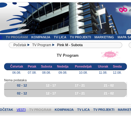
TI
TV PROGRAM
KOMPANIJA
TV LICA
TV PROJEKTI
MARKETING
MAPA S
Početak
TV Program
Pink M - Subota
TV Program
Četvrtak
Petak
Subota
Nedelja
Ponedeljak
Utorak
Sreda
06.08.
07.08.
08.08.
09.08.
10.08.
11.08.
12.08.
Nema podataka
02 - 12
12 - 17
17 - 21
21 - 02
02 - 12
12 - 17
17 - 21
21 - 02
OČETAK
VESTI
TV PROGRAM
KOMPANIJA
TV LICA
TV PROJEKTI
MARKET