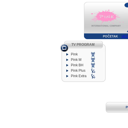
POČETAK
VES
TV PROGRAM
Pink
Pink M
Pink BH
Pink Plus
Pink Extra
P