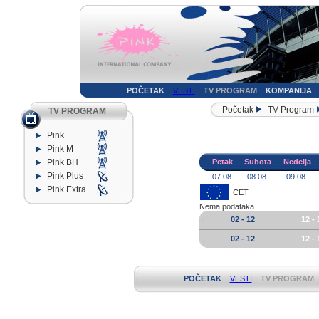
POČETAK
VESTI
TV PROGRAM
KOMPANIJA
Početak
TV Program
TV PROGRAM
Pink
Pink M
Pink BH
Petak
Subota
Nedelja
Pink Plus
07.08.
08.08.
09.08.
Pink Extra
CET
Nema podataka
02 - 12
12 - 
02 - 12
12 - 
POČETAK
VESTI
TV PROGRAM