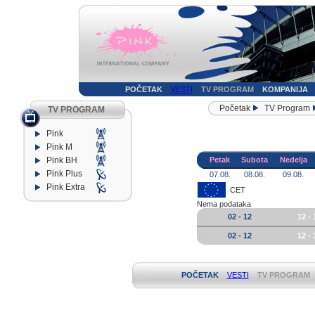
POČETAK
VESTI
TV PROGRAM
KOMPANIJA
Početak
TV Program
TV PROGRAM
Pink
Pink M
Pink BH
Petak
Subota
Nedelja
Pink Plus
07.08.
08.08.
09.08.
Pink Extra
CET
Nema podataka
02 - 12
12 - 
02 - 12
12 - 
POČETAK
VESTI
TV PROGRAM