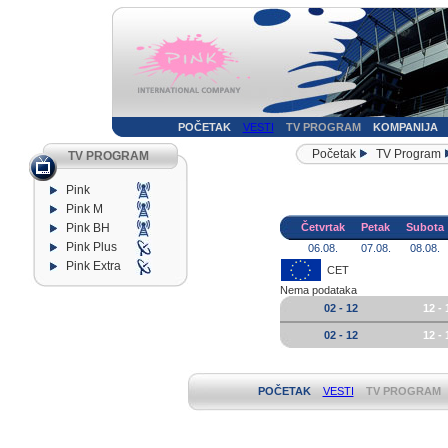
POČETAK
VESTI
TV PROGRAM
KOMPANIJA
Početak
TV Program
TV PROGRAM
Pink
Pink M
Pink BH
Četvrtak
Petak
Subota
Pink Plus
06.08.
07.08.
08.08.
Pink Extra
CET
Nema podataka
02 - 12
12 - 
02 - 12
12 - 
POČETAK
VESTI
TV PROGRAM