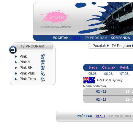
POČETAK
VESTI
TV PROGRAM
KOMPANIJA
Početak
TV Program
TV PROGRAM
Pink
Pink M
Pink BH
Sreda
Četvrtak
Petak
Pink Plus
05.08.
06.08.
07.08.
Pink Extra
GMT +10 Sydney
Nema podataka
02 - 12
12 - 
02 - 12
12 - 
POČETAK
VESTI
TV PROGRAM