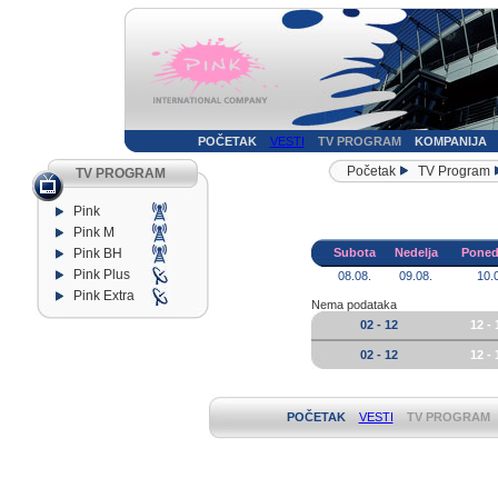
POČETAK
VESTI
TV PROGRAM
KOMPANIJA
Početak
TV Program
TV PROGRAM
Pink
Pink M
Pink BH
Subota
Nedelja
Poned
Pink Plus
08.08.
09.08.
10.
Pink Extra
Nema podataka
02 - 12
12 - 
02 - 12
12 - 
POČETAK
VESTI
TV PROGRAM