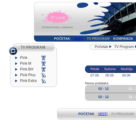
POČETAK
VESTI
TV PROGRAM
KOMPANIJA
Početak
TV Program
TV PROGRAM
Pink
Pink M
Pink BH
Petak
Subota
Nedelja
Pink Plus
07.08.
08.08.
09.08.
Pink Extra
Nema podataka
02 - 12
12 - 
02 - 12
12 - 
POČETAK
VESTI
TV PROGRAM