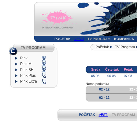
POČETAK
VESTI
TV PROGRAM
KOMPANIJA
Početak
TV Program
TV PROGRAM
Pink
Pink M
Pink BH
Sreda
Četvrtak
Petak
Pink Plus
05.08.
06.08.
07.08.
Pink Extra
Nema podataka
02 - 12
12 - 
02 - 12
12 - 
POČETAK
VESTI
TV PROGRAM