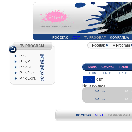
POČETAK
VESTI
TV PROGRAM
KOMPANIJA
Početak
TV Program
TV PROGRAM
Pink
Pink M
Pink BH
Sreda
Četvrtak
Petak
Pink Plus
05.08.
06.08.
07.08.
Pink Extra
CET
Nema podataka
02 - 12
12 - 
02 - 12
12 - 
POČETAK
VESTI
TV PROGRAM