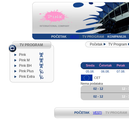
POČETAK
VESTI
TV PROGRAM
KOMPANIJA
Početak
TV Program
TV PROGRAM
Pink
Pink M
Pink BH
Sreda
Četvrtak
Petak
Pink Plus
05.08.
06.08.
07.08.
Pink Extra
CET
Nema podataka
02 - 12
12 - 
02 - 12
12 - 
POČETAK
VESTI
TV PROGRAM