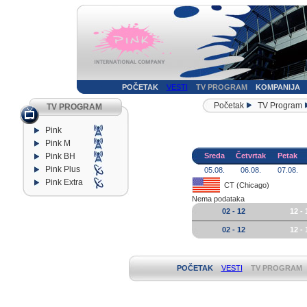
POČETAK
VESTI
TV PROGRAM
KOMPANIJA
Početak
TV Program
TV PROGRAM
Pink
Pink M
Pink BH
Sreda
Četvrtak
Petak
Pink Plus
05.08.
06.08.
07.08.
Pink Extra
CT (Chicago)
Nema podataka
02 - 12
12 - 
02 - 12
12 - 
POČETAK
VESTI
TV PROGRAM