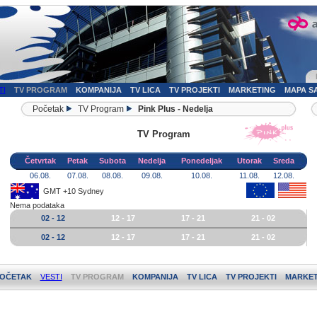
TI
TV PROGRAM
KOMPANIJA
TV LICA
TV PROJEKTI
MARKETING
MAPA S
Početak
TV Program
Pink Plus - Nedelja
TV Program
Četvrtak
Petak
Subota
Nedelja
Ponedeljak
Utorak
Sreda
06.08.
07.08.
08.08.
09.08.
10.08.
11.08.
12.08.
GMT +10 Sydney
Nema podataka
02 - 12
12 - 17
17 - 21
21 - 02
02 - 12
12 - 17
17 - 21
21 - 02
OČETAK
VESTI
TV PROGRAM
KOMPANIJA
TV LICA
TV PROJEKTI
MARKET