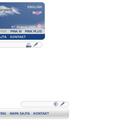
ENGLISH
07. Avgust 2026.
PINK
PINK M
PINK PLUS
AJTA
KONTAKT
ING
MAPA SAJTA
KONTAKT