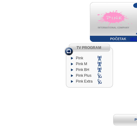
POČETAK
VES
TV PROGRAM
Pink
Pink M
Pink BH
Pink Plus
Pink Extra
P